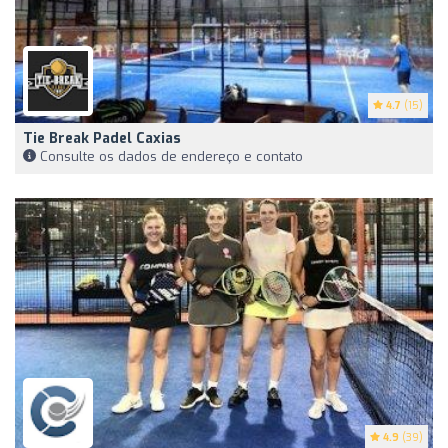
4.7
(15)
Tie Break Padel Caxias
Consulte os dados de endereço e contato
4.9
(39)