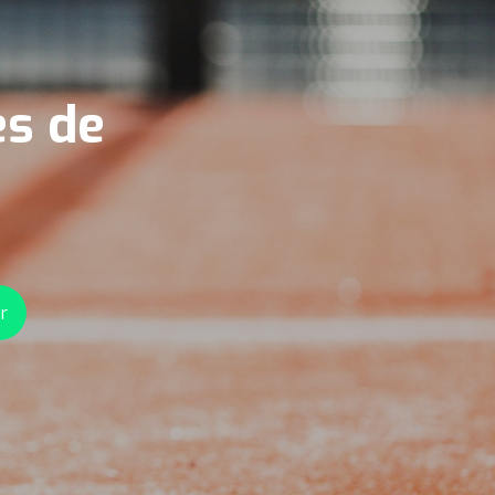
es de
r