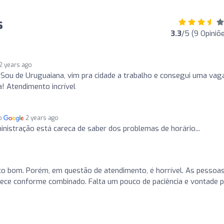
s
3.3
/5 (9 Opiniõ
2 years ago
 Sou de Uruguaiana, vim pra cidade a trabalho e consegui uma vag
! Atendimento incrível
no
2 years ago
nistração está careca de saber dos problemas de horário...
ço bom. Porém, em questão de atendimento, é horrível. As pessoa
ece conforme combinado. Falta um pouco de paciência e vontade 