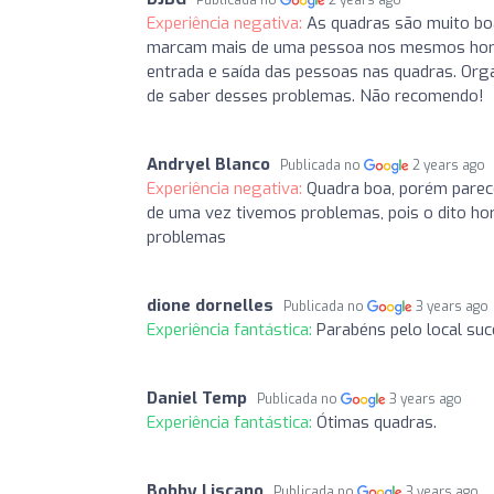
Experiência negativa:
As quadras são muito boa
marcam mais de uma pessoa nos mesmos horári
entrada e saída das pessoas nas quadras. Orga
de saber desses problemas. Não recomendo!
Andryel Blanco
Publicada no
2 years ago
Experiência negativa:
Quadra boa, porém pare
de uma vez tivemos problemas, pois o dito ho
problemas
dione dornelles
Publicada no
3 years ago
Experiência fantástica:
Parabéns pelo local suc
Daniel Temp
Publicada no
3 years ago
Experiência fantástica:
Ótimas quadras.
Bobby Liscano
Publicada no
3 years ago