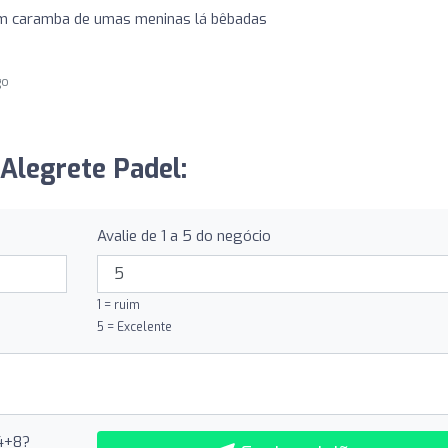
 um caramba de umas meninas lá bêbadas
go
 Alegrete Padel:
Avalie de 1 a 5 do negócio
1 = ruim
5 = Excelente
 4+8?