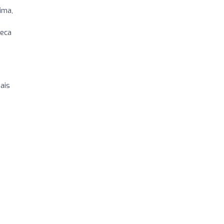
ima,
reca
ais