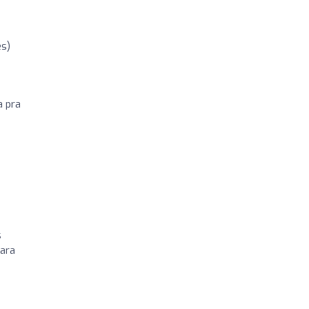
es)
a pra
s
para