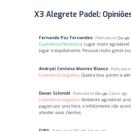
X3 Alegrete Padel: Opiniõe
Fernando Paz Fernandes
Publicada no
Experiência fantástica:
Lugar muito agradável.
jogar tranquilamente. Pessoal muito gente boa
Andryel Centena Montes Blanco
Publicada 
Experiência negativa:
Quadra boa, porém a admi
Dener Schmidt
Publicada no
2 years ago
Experiência negativa:
Ambiente agradável, pre
pagam por uma hora, e infelizmente não acont
atender seus clientes.
DJBG
Publicada no
2 years ago