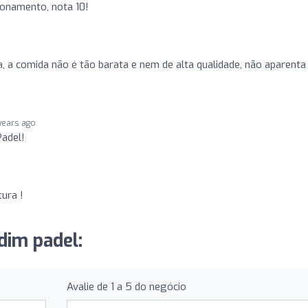
ionamento, nota 10!
a, a comida não é tão barata e nem de alta qualidade, não aparenta
years ago
Padel!
ura !
dim padel:
Avalie de 1 a 5 do negócio