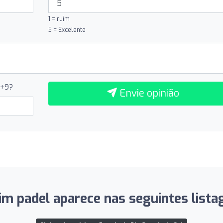
1 = ruim
5 = Excelente
1+9?
Envie opinião
im padel aparece nas seguintes lista