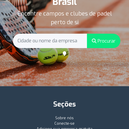
Brasil
Encontre campos e clubes de padel
perto de si
Procurar
Seções
Sobre nós
Conecte-se
Adicione sua empresa gratuita