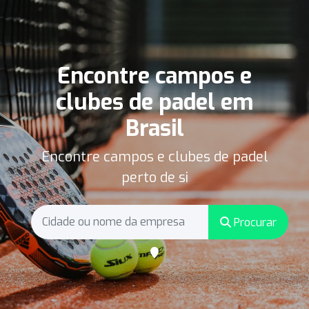
Encontre campos e
clubes de padel em
Brasil
Encontre campos e clubes de padel
perto de si
Procurar