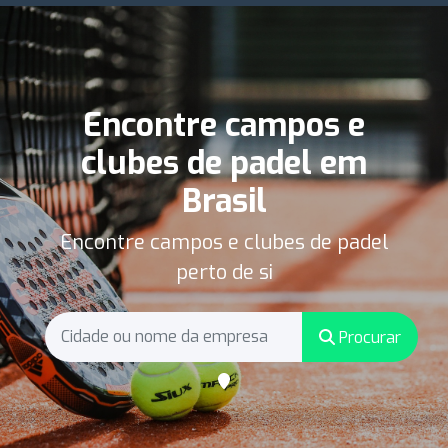
Encontre campos e
clubes de padel em
Brasil
Encontre campos e clubes de padel
perto de si
Procurar