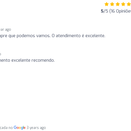
5
/5 (16 Opiniõe
ear ago
mpre que podemos vamos. O atendimento é excelente.
o
mento excelente recomendo.
icada no
3 years ago