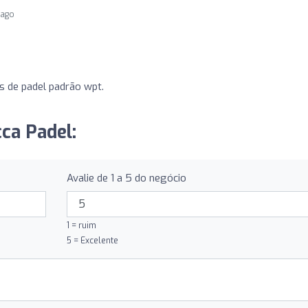
 ago
s de padel padrão wpt.
cca Padel:
Avalie de 1 a 5 do negócio
1 = ruim
5 = Excelente