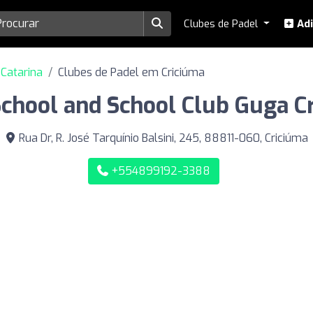
Clubes de Padel
Adi
Catarina
Clubes de Padel em Criciúma
 School and School Club Guga C
Rua Dr, R. José Tarquínio Balsini, 245, 88811-060, Criciúma
+554899192-3388