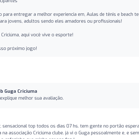
cipantes
para entregar a melhor experiencia em, Aulas de tênis e beach te
 para jovens, adultos sendo eles amadores ou profissionais!
Criciúma, aqui você vive o esporte!
sso próximo jogo!
ub Guga Criciuma
 explique melhor sua avaliação.
, sensacional top todos os dias 07 hs. tem gente no portão esper
a na associação Criciúma clube. já vi o Guga pessoalmente e, e se