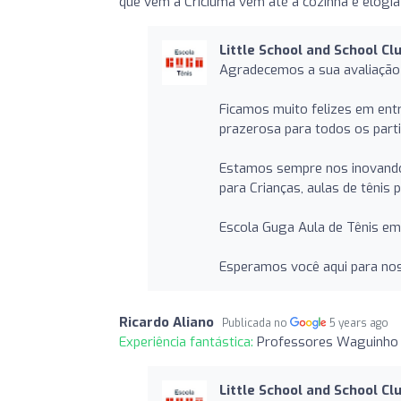
que vem a Criciúma vem até a cozinha e elogia
Little School and School Cl
Agradecemos a sua avaliação
Ficamos muito felizes em ent
prazerosa para todos os parti
Estamos sempre nos inovando 
para Crianças, aulas de tênis
Escola Guga Aula de Tênis em 
Esperamos você aqui para no
Ricardo Aliano
Publicada no
5 years ago
Experiência fantástica:
Professores Waguinho e
Little School and School Cl