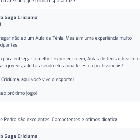
 o cafezinho que minha esposa faz !
ub Guga Criciuma
!
regar não só um Aula de Tênis. Mas sim uma experiência muito
cipantes
para entregar a melhor experiencia em, Aulas de tênis e beach te
 para jovens, adultos sendo eles amadores ou profissionais!
Criciúma, aqui você vive o esporte!
sso próximo jogo!
 Pedro são excelentes. Competentes e ótimos didática.
ub Guga Criciuma