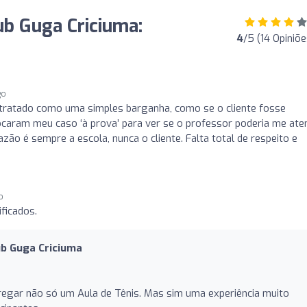
ub Guga Criciuma:
4
/5 (14 Opiniõe
go
 tratado como uma simples barganha, como se o cliente fosse
ocaram meu caso ‘à prova’ para ver se o professor poderia me ate
o é sempre a escola, nunca o cliente. Falta total de respeito e
o
ficados.
ub Guga Criciuma
regar não só um Aula de Tênis. Mas sim uma experiência muito