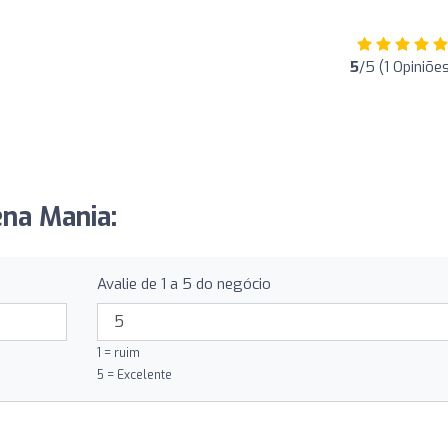
5
/5 (1 Opiniõe
ena Mania:
Avalie de 1 a 5 do negócio
1 = ruim
5 = Excelente