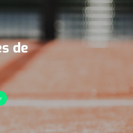
es de
r