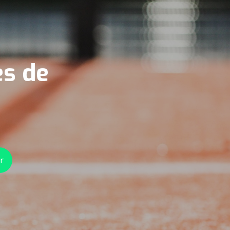
es de
r