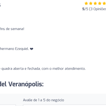
s
5
/5 (3 Opiniõe
 fins de semana!
 hermano Ezequiel. ❤️
 quadra aberta e fechada, com o melhor atendimento.
del Veranópolis:
Avalie de 1 a 5 do negócio