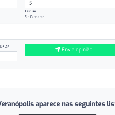
1 = ruim
5 = Excelente
10+2?
Envie opinião
Veranópolis aparece nas seguintes lis