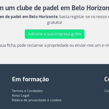
m um clube de padel em Belo Horizon
bes de padel em Belo Horizonte
, basta registar-se no nosso 
gratuita!
Adicione a sua empresa grátis
sua ficha, pode reclamar a propriedade ou enviar-nos um e-ma
Em formação
C
Termos e Condições
Co
Aviso Legal
Política de privacidade e cookies