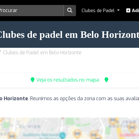
Clubes de Padel
Adi
lubes de padel em Belo Horizon
Clubes de Padel em Belo Horizonte
Veja os resultados no mapa
o Horizonte
. Reunimos as opções da zona com as suas avalia