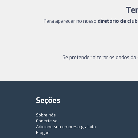
Te
Para aparecer no nosso
diretório de clu
Se pretender alterar os dados da 
Seções
Sobre nós
Conecte-se
Adicione sua empresa gratuita
Blogue