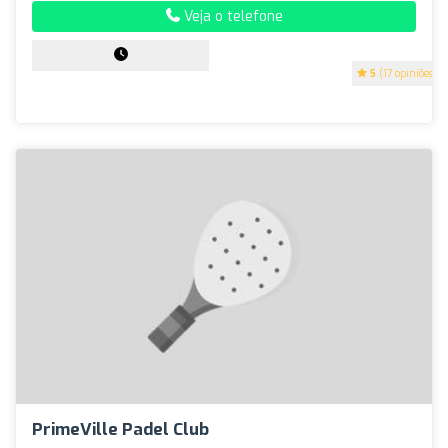
Veja o telefone
5
(17 opiniões)
PrimeVille Padel Club