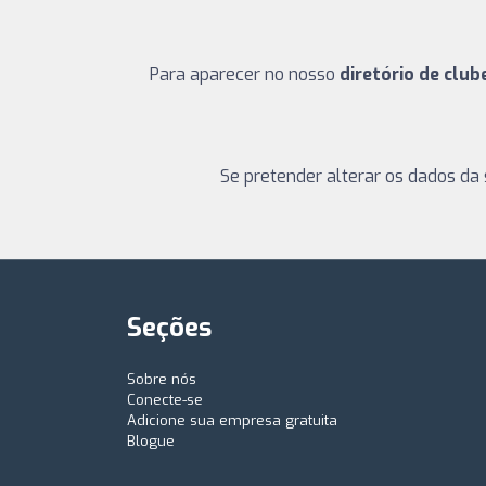
Para aparecer no nosso
diretório de club
Se pretender alterar os dados da 
Seções
Sobre nós
Conecte-se
Adicione sua empresa gratuita
Blogue