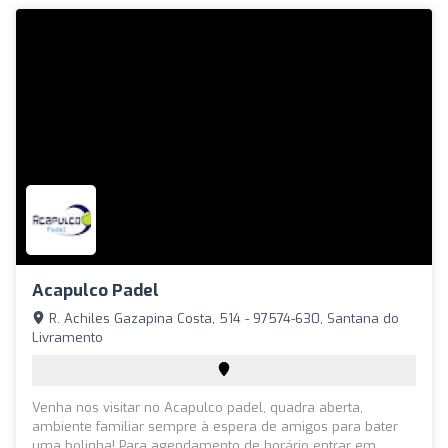
Acapulco Padel
R. Achiles Gazapina Costa, 514 - 97574-630, Santana do
Livramento
Venha nos visitar no Acapulco padel, quadra aberta,
ambiente familiar sempre à espera de amigos para bater
uma bolinha! Para agendamento de horário entrar em