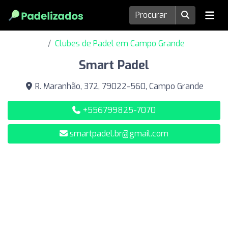
Clubes de Padel em Campo Grande
Smart Padel
R. Maranhão, 372, 79022-560, Campo Grande
+556799825-7070
smartpadel.br@gmail.com