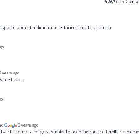
4.9
/5 (15 Opiniõ
o
esporte bom atendimento e estacionamento gratuito
ago
2 years ago
ow de bola…
go
 no
3 years ago
 divertir com os amigos. Ambiente aconchegante e familiar, recom