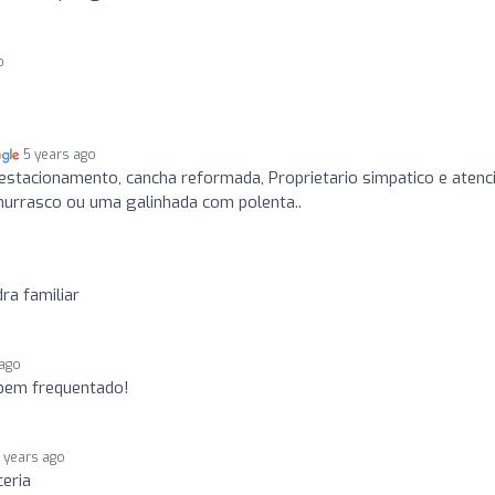
o
5 years ago
 estacionamento, cancha reformada, Proprietario simpatico e atenc
hurrasco ou uma galinhada com polenta..
ra familiar
 ago
bem frequentado!
 years ago
eria