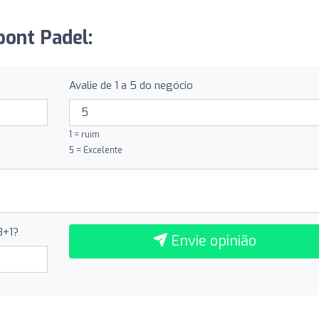
pont Padel:
Avalie de 1 a 5 do negócio
1 = ruim
5 = Excelente
8+1?
Envie opinião