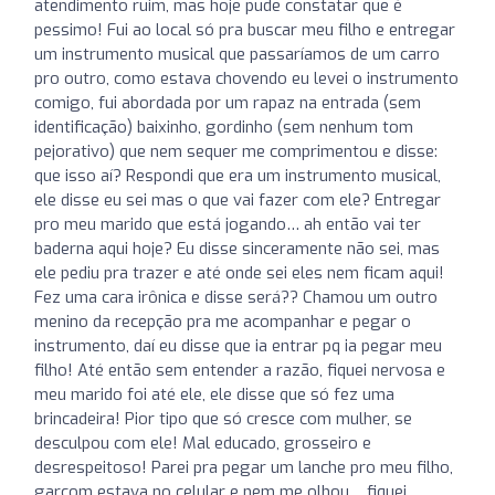
atendimento ruim, mas hoje pude constatar que é
pessimo! Fui ao local só pra buscar meu filho e entregar
um instrumento musical que passaríamos de um carro
pro outro, como estava chovendo eu levei o instrumento
comigo, fui abordada por um rapaz na entrada (sem
identificação) baixinho, gordinho (sem nenhum tom
pejorativo) que nem sequer me comprimentou e disse:
que isso aí? Respondi que era um instrumento musical,
ele disse eu sei mas o que vai fazer com ele? Entregar
pro meu marido que está jogando… ah então vai ter
baderna aqui hoje? Eu disse sinceramente não sei, mas
ele pediu pra trazer e até onde sei eles nem ficam aqui!
Fez uma cara irônica e disse será?? Chamou um outro
menino da recepção pra me acompanhar e pegar o
instrumento, daí eu disse que ia entrar pq ia pegar meu
filho! Até então sem entender a razão, fiquei nervosa e
meu marido foi até ele, ele disse que só fez uma
brincadeira! Pior tipo que só cresce com mulher, se
desculpou com ele! Mal educado, grosseiro e
desrespeitoso! Parei pra pegar um lanche pro meu filho,
garçom estava no celular e nem me olhou… fiquei