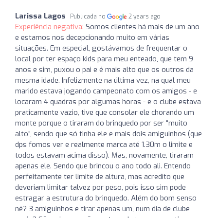
Larissa Lagos
Publicada no
2 years ago
Experiência negativa:
Somos clientes há mais de um ano
e estamos nos decepcionando muito em várias
situações. Em especial, gostávamos de frequentar o
local por ter espaço kids para meu enteado, que tem 9
anos e sim, puxou o pai e é mais alto que os outros da
mesma idade. Infelizmente na última vez, na qual meu
marido estava jogando campeonato com os amigos - e
locaram 4 quadras por algumas horas - e o clube estava
praticamente vazio, tive que consolar ele chorando um
monte porque o tiraram do brinquedo por ser “muito
alto”, sendo que só tinha ele e mais dois amiguinhos (que
dps fomos ver e realmente marca até 1.30m o limite e
todos estavam acima disso). Mas, novamente, tiraram
apenas ele. Sendo que brincou o ano todo ali. Entendo
perfeitamente ter limite de altura, mas acredito que
deveriam limitar talvez por peso, pois isso sim pode
estragar a estrutura do brinquedo. Além do bom senso
né? 3 amiguinhos e tirar apenas um, num dia de clube