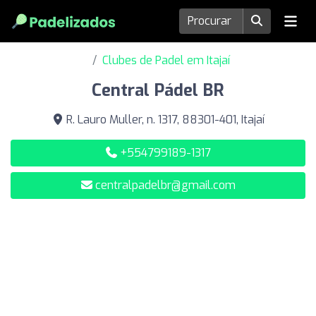
Clubes de Padel em Itajaí
Central Pádel BR
R. Lauro Muller, n. 1317, 88301-401, Itajaí
+554799189-1317
centralpadelbr@gmail.com