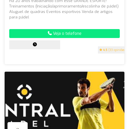
Há 20 anos trabalhando com esse GRANDE ESPORTE!
Treinamentos (Iniciação/aprimoramento/escolinha de pádel)
Aluguel de quadras Eventos esportivos Venda de artigos
para pádel
Veja o telefone
4.5
(33 opiniões)