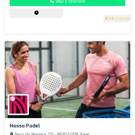
Veja o telefone
4.8
(11 opiniões)
Nosso Padel
Beco do Moreira, 131 - 88302-008, Itajaí