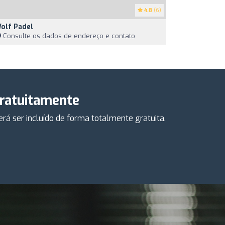
4.8
(6)
olf Padel
Consulte os dados de endereço e contato
gratuitamente
á ser incluído de forma totalmente gratuita.