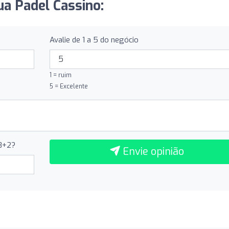
ua Padel Cassino:
Avalie de 1 a 5 do negócio
1 = ruim
5 = Excelente
 8+2?
Envie opinião