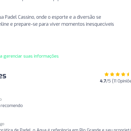
 Padel Cassino, onde o esporte e a diversão se
line e prepare-se para viver momentos inesquecíveis
ra gerenciar suas informações
es
4.7
/5 (11 Opiniõ
go
, recomendo
ago
prática de Padel, o Aqua é referência em Rio Grande e seu propriet