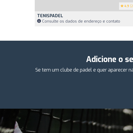
4.9
(2
TENISPADEL
Consulte os dados de endereço e contato
Adicione o s
Se tem um clube de padel e quer aparecer na