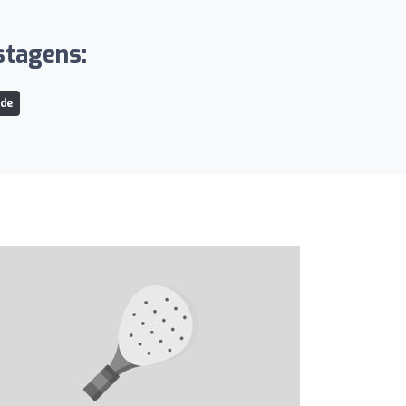
stagens:
nde