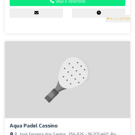
Veja o telefone
5
(22 opiniões)
Aqua Padel Cassino
R. José Ferreira dos Santos, 356-926 - 96207-460, Rio