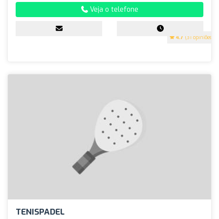
Veja o telefone
4.7
(31 opiniões)
TENISPADEL