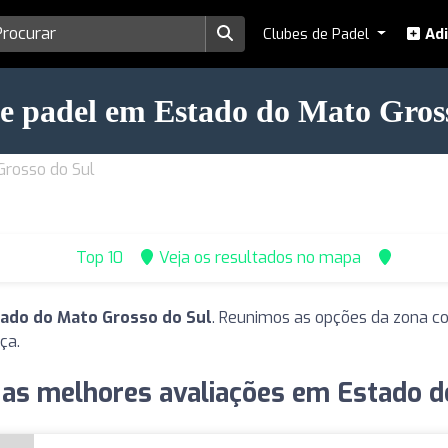
Clubes de Padel
Adi
e padel em Estado do Mato Gros
Grosso do Sul
Top 10
Veja os resultados no mapa
tado do Mato Grosso do Sul
. Reunimos as opções da zona co
ça.
 as melhores avaliações em Estado d