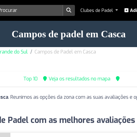
Clubes de Padel
Adi
Campos de padel em Casca
rande do Sul
Campos de Padel em Casca
Top 10
Veja os resultados no mapa
asca
. Reunimos as opções da zona com as suas avaliações e o
e Padel com as melhores avaliações