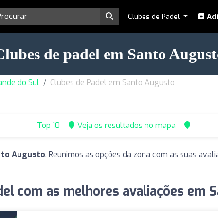
Clubes de Padel
Adi
Clubes de padel em Santo August
ande do Sul
Clubes de Padel em Santo Augusto
Top 10
Veja os resultados no mapa
nto Augusto
. Reunimos as opções da zona com as suas avalia
del com as melhores avaliações em 