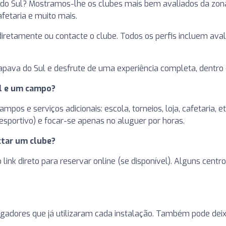
 do Sul? Mostramos-lhe os clubes mais bem avaliados da zo
cafetaria e muito mais.
e diretamente ou contacte o clube. Todos os perfis incluem ava
pava do Sul e desfrute de uma experiência completa, dentro 
el e um campo?
pos e serviços adicionais: escola, torneios, loja, cafetaria, 
sportivo) e focar-se apenas no aluguer por horas.
tar um clube?
 o link direto para reservar online (se disponível). Alguns ce
ogadores que já utilizaram cada instalação. Também pode deixa