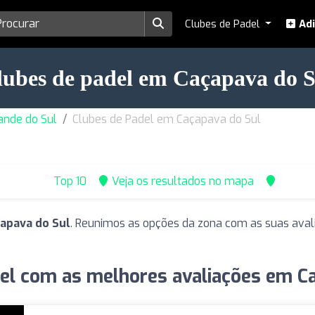
Clubes de Padel
Adi
lubes de padel em Caçapava do S
ande do Sul
Clubes de Padel em Caçapava do Sul
Top 10
Veja os resultados no mapa
apava do Sul
. Reunimos as opções da zona com as suas avali
el com as melhores avaliações em C