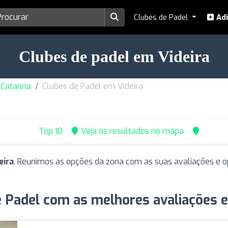
Clubes de Padel
Adi
Clubes de padel em Videira
Catarina
Clubes de Padel em Videira
Top 10
Veja os resultados no mapa
eira
. Reunimos as opções da zona com as suas avaliações e o
e Padel com as melhores avaliações e