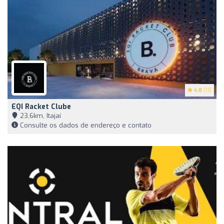
4.8
(11)
EQI Racket Clube
23,6km, Itajaí
Consulte os dados de endereço e contato