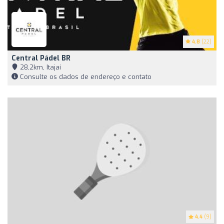
4.8
(22)
Central Pádel BR
28,2km, Itajaí
Consulte os dados de endereço e contato
4.4
(9)